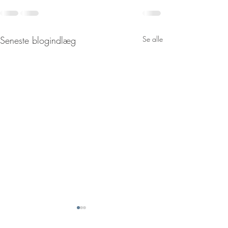
Seneste blogindlæg
Se alle
Resultater fra føls