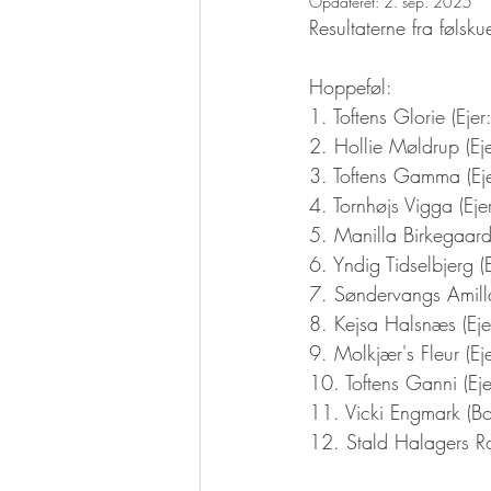
Opdateret:
2. sep. 2025
Resultaterne fra følsk
Hoppeføl: 
1. Toftens Glorie (Eje
2. Hollie Møldrup (Ej
3. Toftens Gamma (Eje
4. Tornhøjs Vigga (Eje
5. Manilla Birkegaard
6. Yndig Tidselbjerg (
7. Søndervangs Amilla
8. Kejsa Halsnæs (Eje
9. Molkjær's Fleur (E
10. Toftens Ganni (Ej
11. Vicki Engmark (Bo
12. Stald Halagers Ros