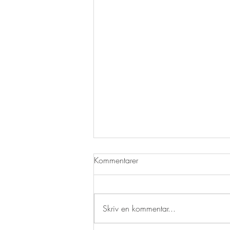
Katalog til plageskuet 2026
Kommentarer
Skriv en kommentar...