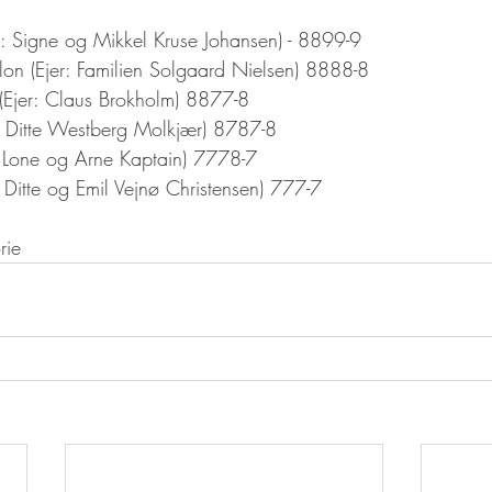
er: Signe og Mikkel Kruse Johansen) - 8899-9
on (Ejer: Familien Solgaard Nielsen) 8888-8
 (Ejer: Claus Brokholm) 8877-8
r: Ditte Westberg Molkjær) 8787-8
: Lone og Arne Kaptain) 7778-7
: Ditte og Emil Vejnø Christensen) 777-7
rie