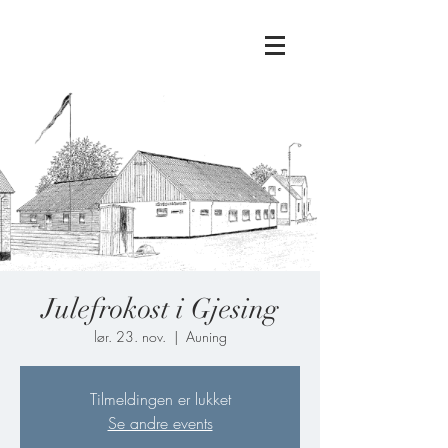
Julefrokost i Gjesing
lør. 23. nov.
  |  
Auning
Tilmeldingen er lukket
Se andre events