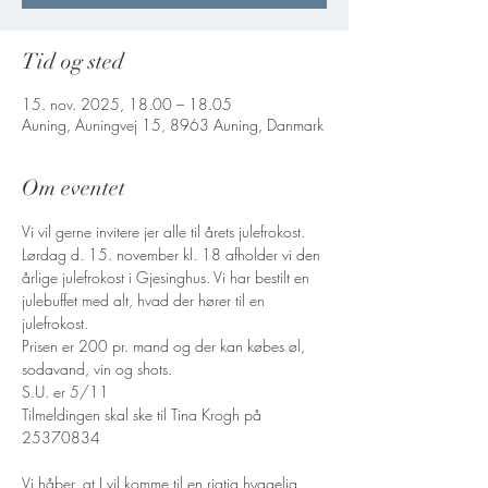
Tid og sted
15. nov. 2025, 18.00 – 18.05
Auning, Auningvej 15, 8963 Auning, Danmark
Om eventet
Vi vil gerne invitere jer alle til årets julefrokost. 
Lørdag d. 15. november kl. 18 afholder vi den 
årlige julefrokost i Gjesinghus. Vi har bestilt en 
julebuffet med alt, hvad der hører til en 
julefrokost. 
Prisen er 200 pr. mand og der kan købes øl, 
sodavand, vin og shots. 
S.U. er 5/11 
Tilmeldingen skal ske til Tina Krogh på 
25370834 
Vi håber, at I vil komme til en rigtig hyggelig 