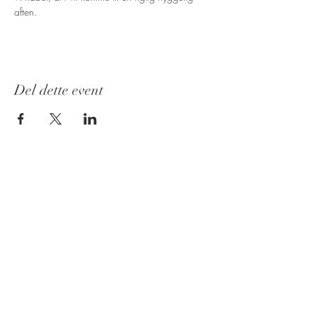
aften.
Del dette event
Kontakt
Formand
Tina Krogh
Hovedvejen 30
8586 Ørum Djurs
25370834
Om FVK
Foreningen blev stiftet i 1981 og har til