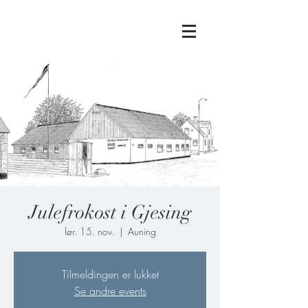
Julefrokost i Gjesing
lør. 15. nov.
  |  
Auning
Tilmeldingen er lukket
Se andre events