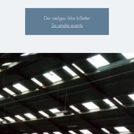
Der sælges ikke billetter
Se andre events