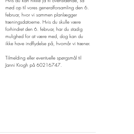
Hvis du kan nikke ja til ovenstående, så 
mød op til vores generalforsamling den 6. 
februar, hvor vi sammen planlægger 
træningsdatoerne. Hvis du skulle være 
forhindret den 6. februar, har du stadig 
mulighed for at være med, dog kan du 
ikke have indflydelse på, hvornår vi træner.
Tilmelding eller eventuelle spørgsmål til 
Janni Krogh på 60216747.